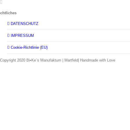
chtliches
DATENSCHUTZ
IMPRESSUM
Cookie-Richtlinie (EU)
Copyright 2020 Bi•Ke´s Manufaktum | Martfeld| Handmade with Love